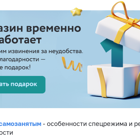
 самозанятым
- особенности спецрежима и р
ости