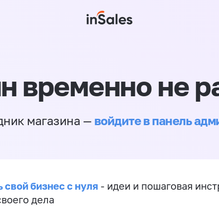
н временно не р
войдите в панель ад
дник магазина —
 свой бизнес с нуля
- идеи и пошаговая инст
своего дела