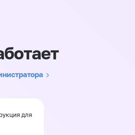
аботает
министратора
рукция для