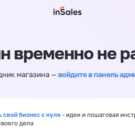
н временно не р
войдите в панель ад
дник магазина —
 свой бизнес с нуля
- идеи и пошаговая инст
своего дела