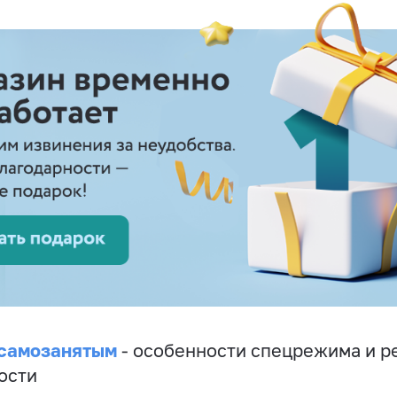
 самозанятым
- особенности спецрежима и р
ости