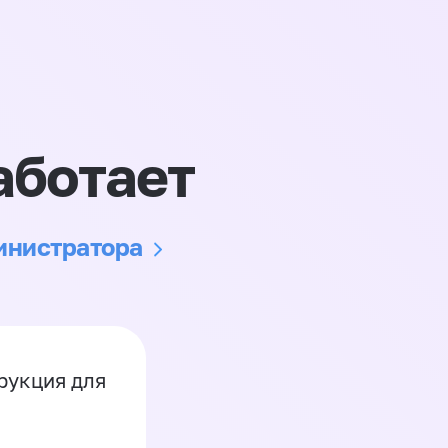
аботает
министратора
рукция для