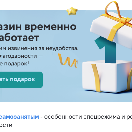
 самозанятым
- особенности спецрежима и р
ости