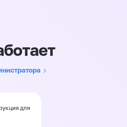
аботает
министратора
рукция для