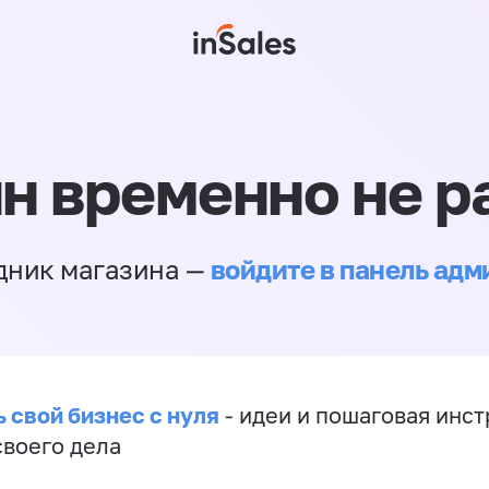
н временно не р
войдите в панель ад
дник магазина —
 свой бизнес с нуля
- идеи и пошаговая инст
своего дела