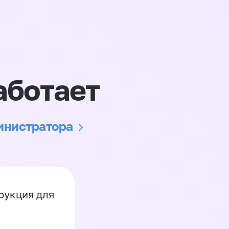
аботает
министратора
рукция для