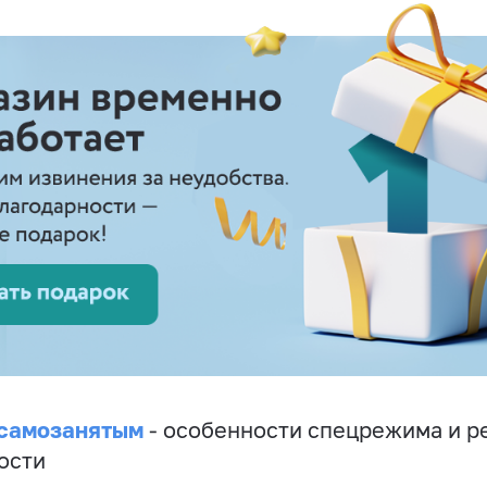
 самозанятым
- особенности спецрежима и р
ости