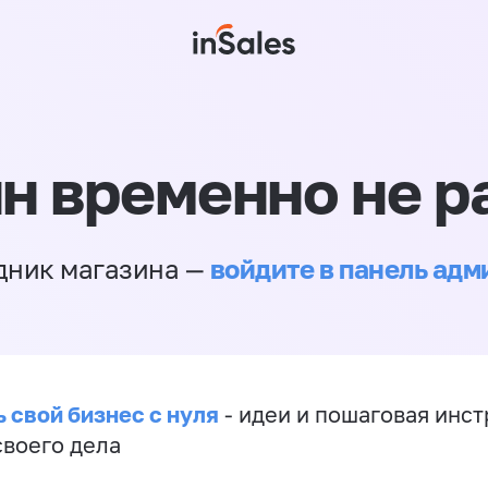
н временно не р
войдите в панель ад
дник магазина —
 свой бизнес с нуля
- идеи и пошаговая инст
своего дела