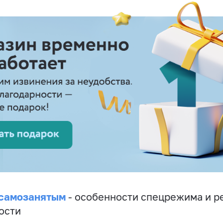
 самозанятым
- особенности спецрежима и р
ости