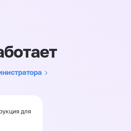
аботает
министратора
рукция для