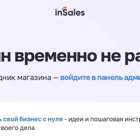
н временно не р
войдите в панель ад
дник магазина —
 свой бизнес с нуля
- идеи и пошаговая инст
своего дела