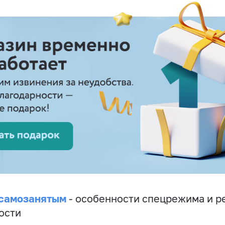
 самозанятым
- особенности спецрежима и р
ости