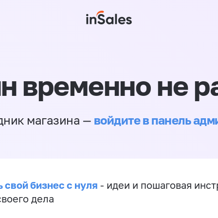
н временно не р
войдите в панель ад
дник магазина —
 свой бизнес с нуля
- идеи и пошаговая инст
своего дела