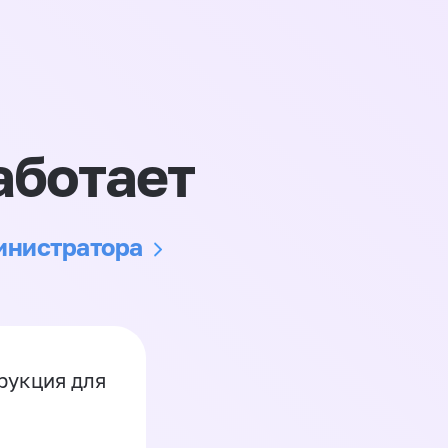
аботает
министратора
рукция для