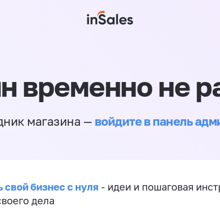
н временно не р
войдите в панель ад
дник магазина —
 свой бизнес с нуля
- идеи и пошаговая инст
своего дела