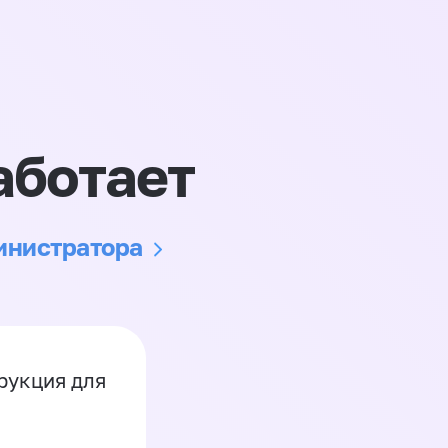
аботает
министратора
рукция для