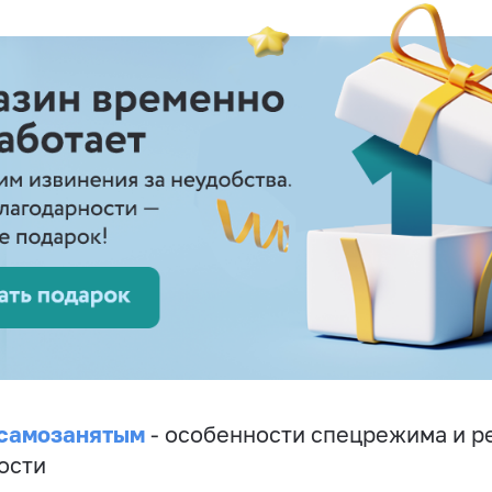
 самозанятым
- особенности спецрежима и р
ости