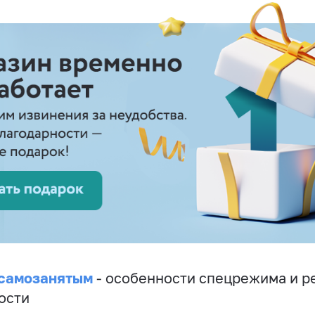
 самозанятым
- особенности спецрежима и р
ости