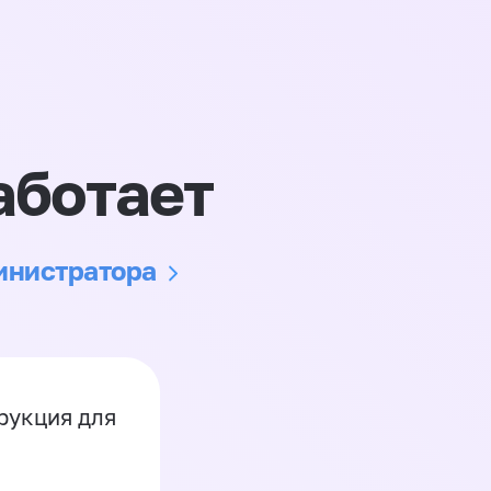
аботает
министратора
рукция для