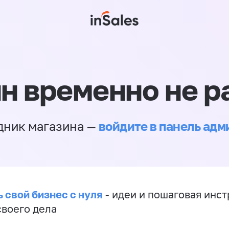
н временно не р
войдите в панель ад
дник магазина —
 свой бизнес с нуля
- идеи и пошаговая инст
своего дела