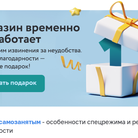
 самозанятым
- особенности спецрежима и р
ости