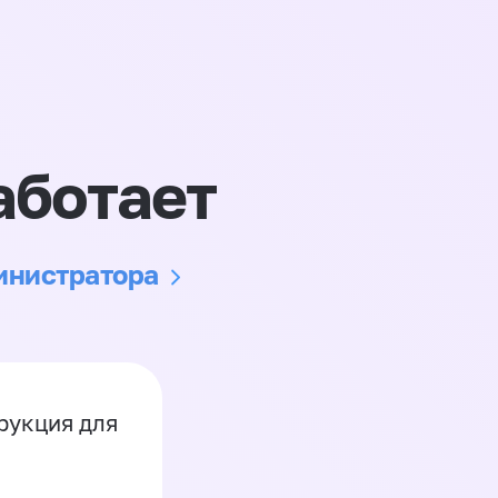
аботает
министратора
рукция для