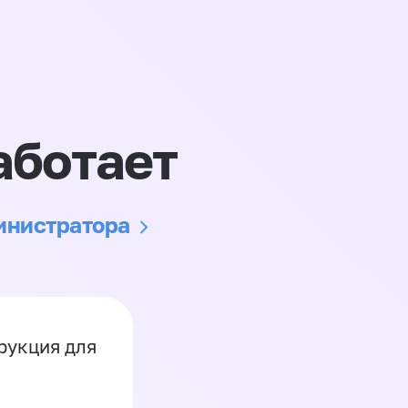
аботает
министратора
рукция для