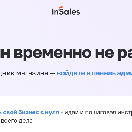
н временно не р
войдите в панель ад
дник магазина —
 свой бизнес с нуля
- идеи и пошаговая инст
своего дела