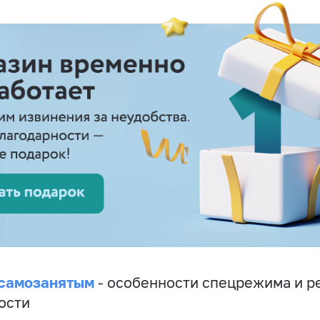
 самозанятым
- особенности спецрежима и р
ости