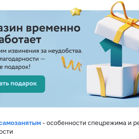
 самозанятым
- особенности спецрежима и р
ости