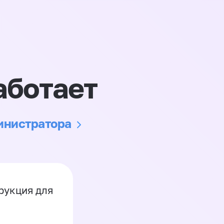
аботает
министратора
рукция для