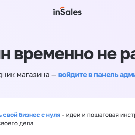
н временно не р
войдите в панель ад
дник магазина —
 свой бизнес с нуля
- идеи и пошаговая инст
своего дела