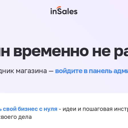
н временно не р
войдите в панель ад
дник магазина —
 свой бизнес с нуля
- идеи и пошаговая инст
своего дела