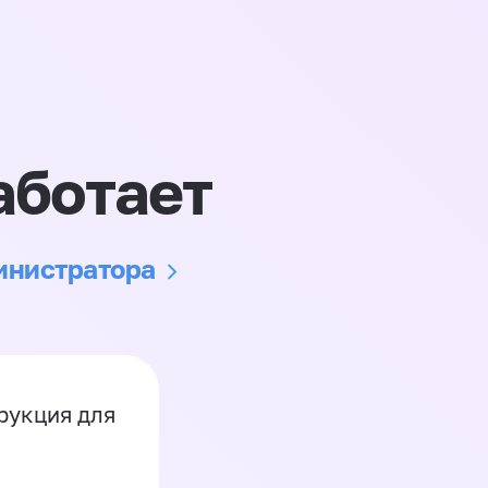
аботает
министратора
рукция для