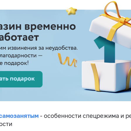
 самозанятым
- особенности спецрежима и р
ости