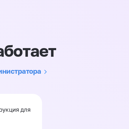
аботает
министратора
рукция для