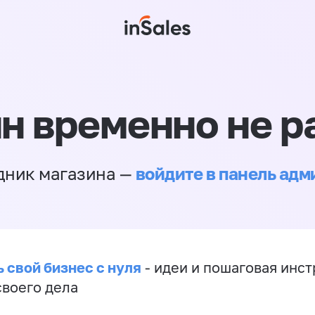
н временно не р
войдите в панель ад
дник магазина —
 свой бизнес с нуля
- идеи и пошаговая инст
своего дела