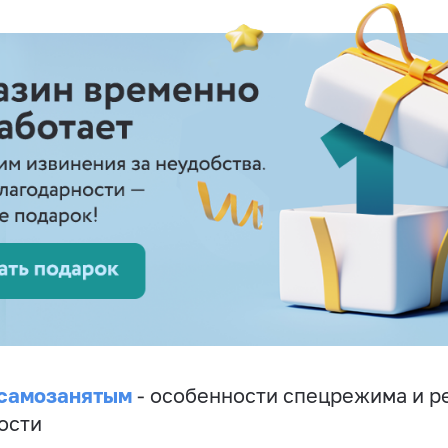
 самозанятым
- особенности спецрежима и р
ости