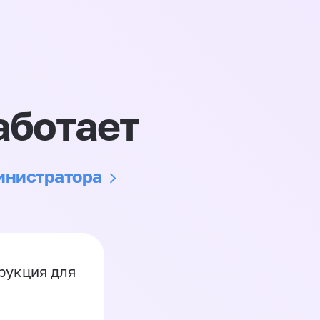
аботает
министратора
рукция для