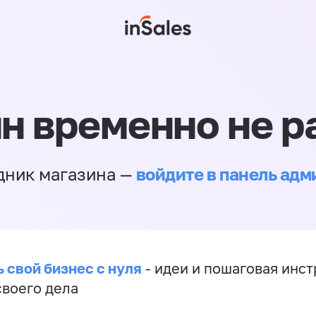
н временно не р
войдите в панель ад
дник магазина —
 свой бизнес с нуля
- идеи и пошаговая инст
своего дела