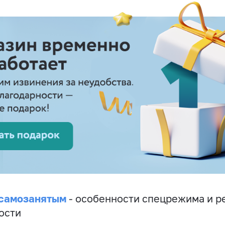
 самозанятым
- особенности спецрежима и р
ости