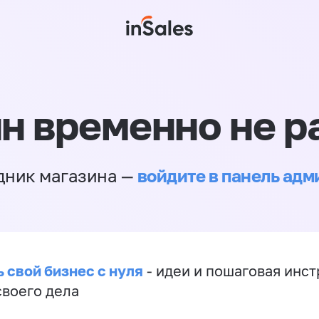
н временно не р
войдите в панель ад
дник магазина —
 свой бизнес с нуля
- идеи и пошаговая инст
своего дела