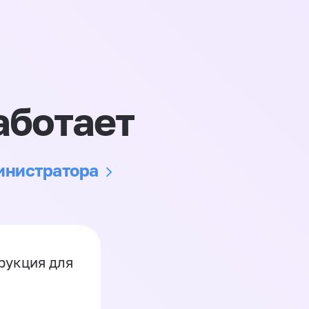
аботает
министратора
рукция для