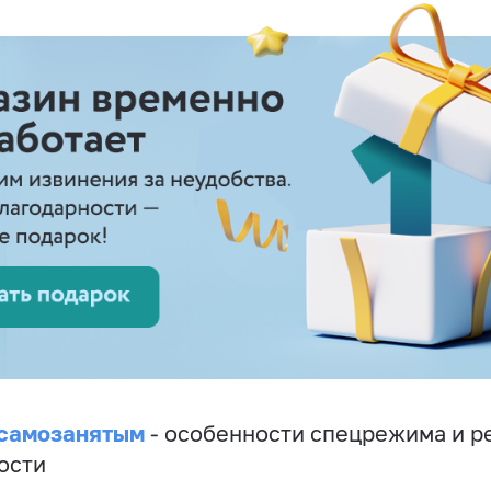
 самозанятым
- особенности спецрежима и р
ости